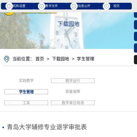
机构设置
教学文件
信息公开
校历
下载园地
当前位置：
首页
>
下载园地
>
学生管理
实践教学
教学运行
质量保障
学生管理
工具
教学单位用表
青岛大学辅修专业退学审批表