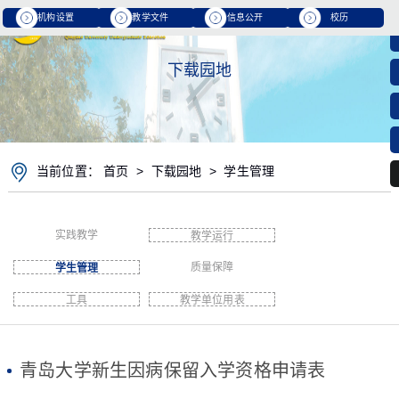
机构设置
教学文件
信息公开
校历
下载园地
当前位置：
首页
>
下载园地
>
学生管理
实践教学
教学运行
质量保障
学生管理
工具
教学单位用表
青岛大学新生因病保留入学资格申请表