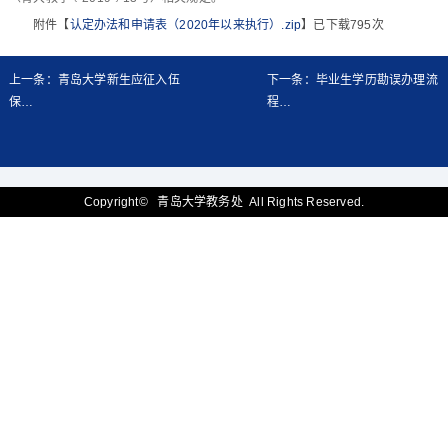
附件【
认定办法和申请表（2020年以来执行）.zip
】已下载
795
次
上一条：青岛大学新生应征入伍
下一条：毕业生学历勘误办理流
保…
程…
Copyright© 青岛大学教务处 All Rights Reserved.